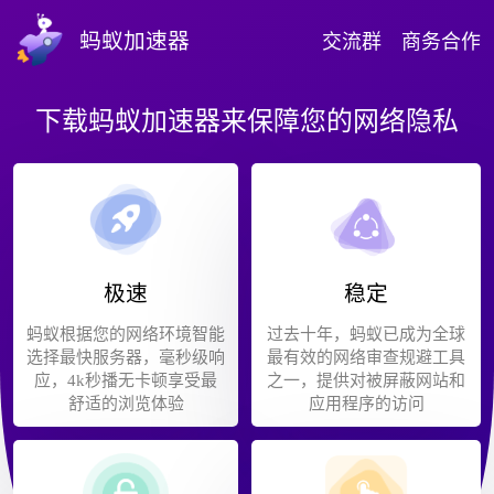
蚂蚁加速器
交流群
商务合作
下载蚂蚁加速器来保障您的网络隐私
极速
稳定
蚂蚁根据您的网络环境智能
过去十年，蚂蚁已成为全球
选择最快服务器，毫秒级响
最有效的网络审查规避工具
应，4k秒播无卡顿享受最
之一，提供对被屏蔽网站和
舒适的浏览体验
应用程序的访问