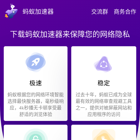
蚂蚁加速器
交流群
商务合作
下载蚂蚁加速器来保障您的网络隐私
极速
稳定
蚂蚁根据您的网络环境智能
过去十年，蚂蚁已成为全球
选择最快服务器，毫秒级响
最有效的网络审查规避工具
应，4k秒播无卡顿享受最
之一，提供对被屏蔽网站和
舒适的浏览体验
应用程序的访问